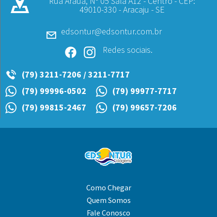
Rua Arauá, Nº 05 Sala A12 - Centro - CEP:
49010-330 - Aracaju - SE
edsontur@edsontur.com.br
Redes sociais.
(79) 3211-7206 / 3211-7717
(79) 99996-0502
(79) 99977-7717
(79) 99815-2467
(79) 99657-7206
Como Chegar
Quem Somos
Fale Conosco