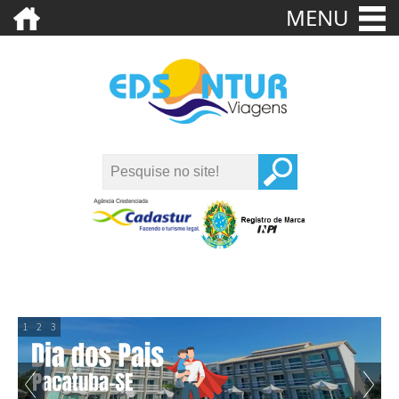
MENU
1
2
3