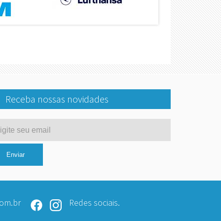
Receba nossas novidades
om.br
Redes sociais.