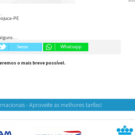
…
pojuca-PE
r alguns…
eremos o mais breve possível.
nacionais - Aproveite as melhores tarifas!