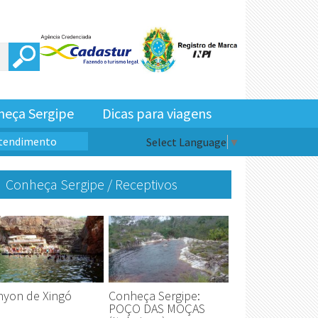
heça Sergipe
Dicas para viagens
Atendimento
Select Language
▼
Conheça Sergipe / Receptivos
nyon de Xingó
Conheça Sergipe:
POÇO DAS MOÇAS