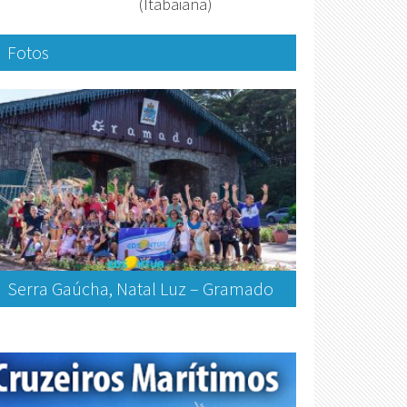
(Itabaiana)
Fotos
Serra Gaúcha, Natal Luz – Gramado