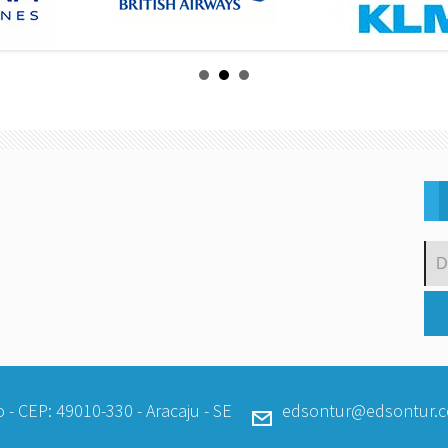
 - CEP: 49010-330 - Aracaju - SE
edsontur@edsontur.c