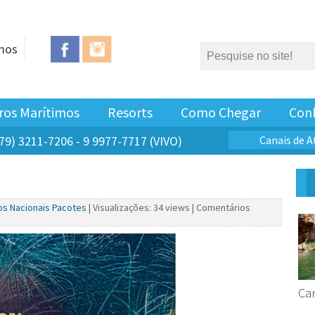
mos
ros Marítimos
Resorts
Como Chegar
Con
79) 3211-7206 - 9 9977-7717 (VIVO)
Canais de 
os
Nacionais
Pacotes
| Visualizações: 34 views |
Comentários
Ca