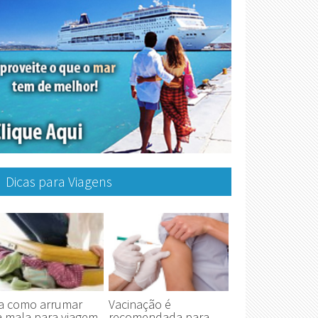
Dicas para Viagens
ja como arrumar
Vacinação é
a mala para viagem
recomendada para