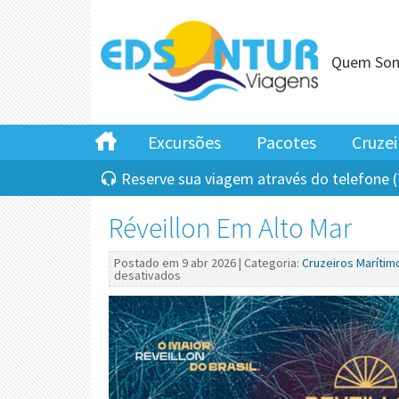
Quem So
Excursões
Pacotes
Cruzei
Reserve sua viagem através do telefone (
Réveillon Em Alto Mar
Postado em 9 abr 2026 | Categoria:
Cruzeiros Marítim
desativados