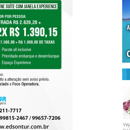
Ve
su