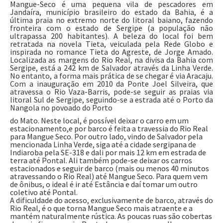
Mangue-Seco é uma pequena vila de pescadores em
Jandaíra, município brasileiro do estado da Bahia, é a
última praia no extremo norte do litoral baiano, fazendo
fronteira com o estado de Sergipe (a população não
ultrapassa 200 habitantes). A beleza do local foi bem
retratada na novela Tieta, veiculada pela Rede Globo e
inspirada no romance Tieta do Agreste, de Jorge Amado.
Localizada as margens do Rio Real, na divisa da Bahia com
Sergipe, está a 242 km de Salvador através da Linha Verde.
No entanto, a forma mais prática de se chegar é via Aracaju.
Com a inauguração em 2010 da Ponte Joel Silveira, que
atravessa o Rio Vaza-Barris, pode-se seguir as praias via
litoral Sul de Sergipe, seguindo-se a estrada até o Porto da
Nangola no povoado do Porto
do Mato. Neste local, é possível deixar o carro em um
estacionamento,e por barco é feita a travessia do Rio Real
para Mangue Seco. Por outro lado, vindo de Salvador pela
mencionada Linha Verde, siga até a cidade sergipana de
Indiaroba pela SE-318 e dali por mais 12 km em estrada de
terra até Pontal. Ali também pode-se deixar os carros
estacionados e seguir de barco (mais ou menos 40 minutos
atravessando o Rio Real) até Mangue Seco. Para quem vem
de ônibus, o ideal é ir até Estância e daí tomar um outro
coletivo até Pontal.
A dificuldade do acesso, exclusivamente de barco, através do
Rio Real, é o que torna Mangue Seco mais atraente e a
mantém naturalmente rústica. As poucas ruas são cobertas