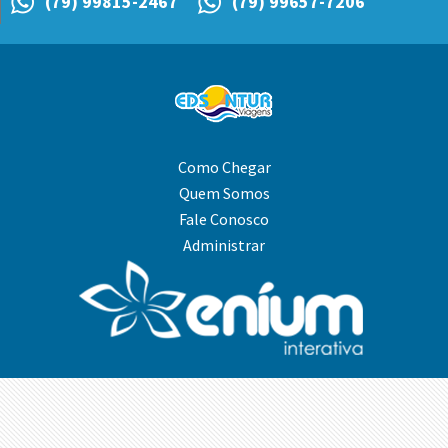
(79) 99815-2467
(79) 99657-7206
Como Chegar
Quem Somos
Fale Conosco
Administrar